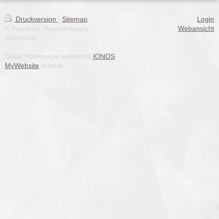
Druckversion
|
Sitemap
Login
© Praxis für Physiotherapie
Webansicht
Schneider
Diese Homepage wurde mit
IONOS
MyWebsite
erstellt.